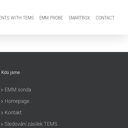
ents with tems
emm probe
smartbox
contact
Kdo jsme
EMM sonda
Homepage
Kontakt
Sledování zásilek TEMS