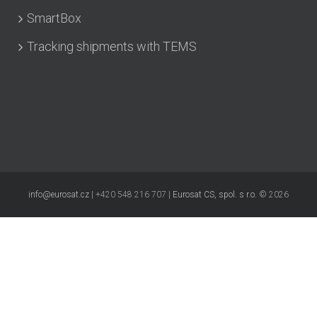
SmartBox
Tracking shipments with TEMS
info@eurosat.cz
| +420 548 216 707 |
Eurosat CS, spol. s r.o.
©
2026